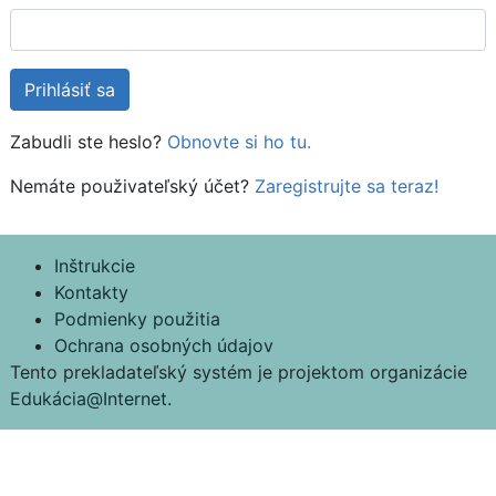
Zabudli ste heslo?
Obnovte si ho tu.
Nemáte použivateľský účet?
Zaregistrujte sa teraz!
Inštrukcie
Kontakty
Podmienky použitia
Ochrana osobných údajov
Tento prekladateľský systém je projektom organizácie
Edukácia@Internet
.