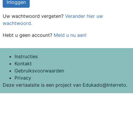
Uw wachtwoord vergeten?
Verander hier uw
wachtwoord.
Hebt u geen account?
Meld u nu aan!
Instructies
Kontakt
Gebruiksvoorwaarden
Privacy
Deze vertaalsite is een project van
Edukado@Interreto
.