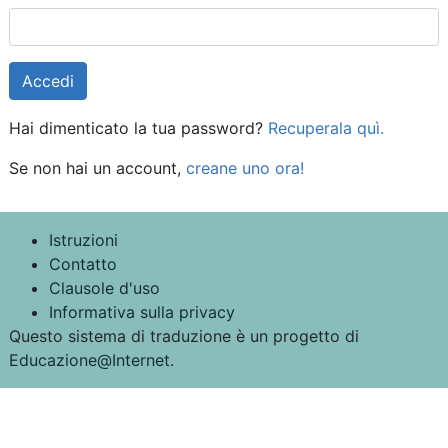
Hai dimenticato la tua password?
Recuperala quì.
Se non hai un account,
creane uno ora!
Istruzioni
Contatto
Clausole d'uso
Informativa sulla privacy
Questo sistema di traduzione è un progetto di
Educazione@Internet
.