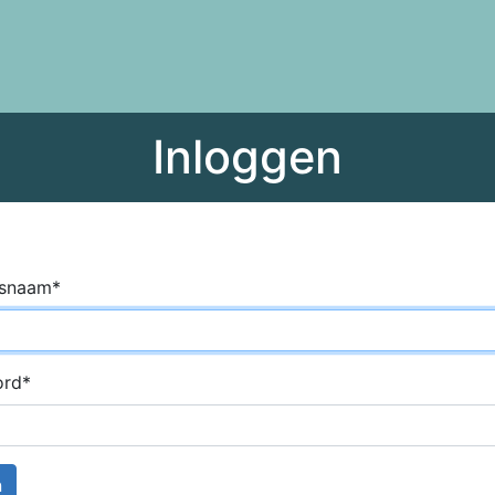
Inloggen
rsnaam
*
ord
*