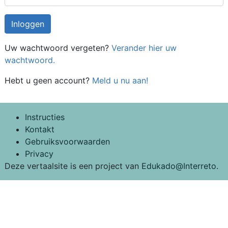
Uw wachtwoord vergeten?
Verander hier uw
wachtwoord.
Hebt u geen account?
Meld u nu aan!
Instructies
Kontakt
Gebruiksvoorwaarden
Privacy
Deze vertaalsite is een project van
Edukado@Interreto
.