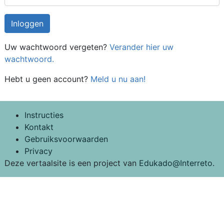
Uw wachtwoord vergeten?
Verander hier uw
wachtwoord.
Hebt u geen account?
Meld u nu aan!
Instructies
Kontakt
Gebruiksvoorwaarden
Privacy
Deze vertaalsite is een project van
Edukado@Interreto
.