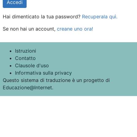
Hai dimenticato la tua password?
Recuperala quì.
Se non hai un account,
creane uno ora!
Istruzioni
Contatto
Clausole d'uso
Informativa sulla privacy
Questo sistema di traduzione è un progetto di
Educazione@Internet
.