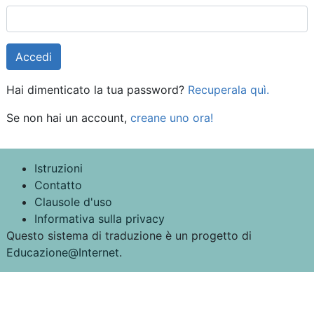
Hai dimenticato la tua password?
Recuperala quì.
Se non hai un account,
creane uno ora!
Istruzioni
Contatto
Clausole d'uso
Informativa sulla privacy
Questo sistema di traduzione è un progetto di
Educazione@Internet
.