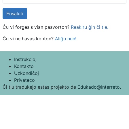
Ĉu vi forgesis vian pasvorton?
Reakiru ĝin ĉi tie.
Ĉu vi ne havas konton?
Aliĝu nun!
Instrukcioj
Kontakto
Uzkondiĉoj
Privateco
Ĉi tiu tradukejo estas projekto de
Edukado@Interreto
.