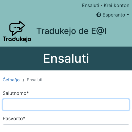
Ensaluti
⋅
Krei konton
Esperanto
Tradukejo de E@I
Ensaluti
Ĉefpaĝo
Ensaluti
Salutnomo
*
Pasvorto
*