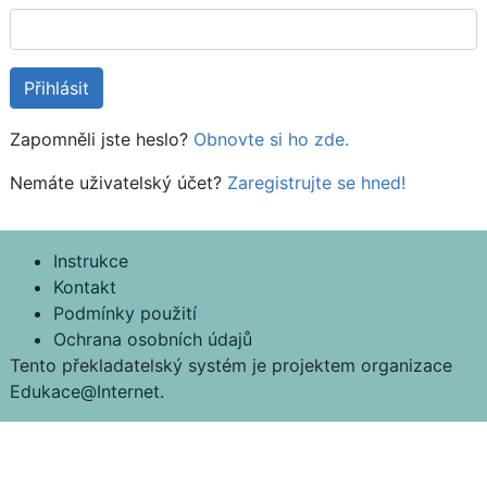
Zapomněli jste heslo?
Obnovte si ho zde.
Nemáte uživatelský účet?
Zaregistrujte se hned!
Instrukce
Kontakt
Podmínky použití
Ochrana osobních údajů
Tento překladatelský systém je projektem organizace
Edukace@Internet
.