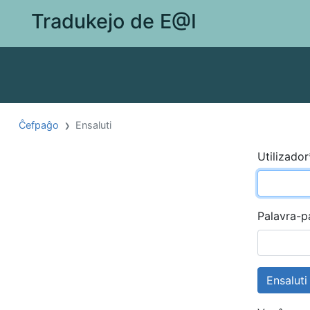
Tradukejo de E@I
Ĉefpaĝo
Ensaluti
Utilizador
Palavra-p