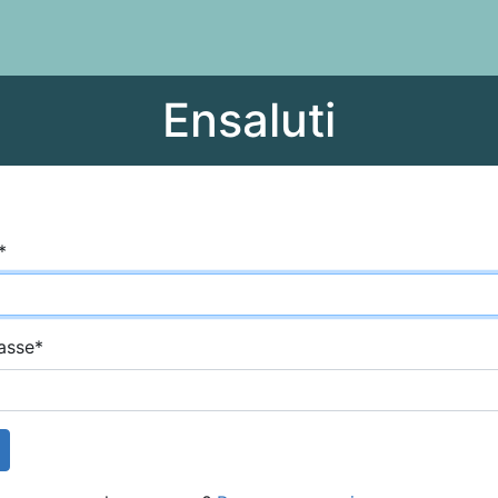
Ensaluti
*
asse
*