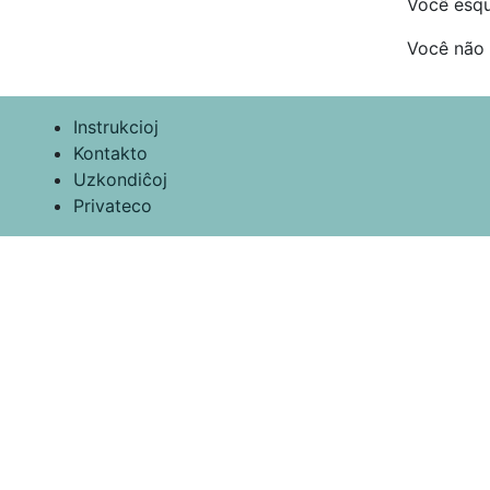
Você esq
Você não
Instrukcioj
Kontakto
Uzkondiĉoj
Privateco