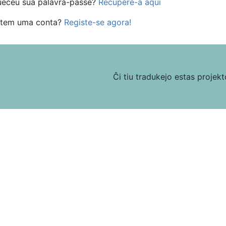
ueceu sua palavra-passe?
Recupere-a aqui
 tem uma conta?
Registe-se agora!
Ĉi tiu tradukejo estas projek