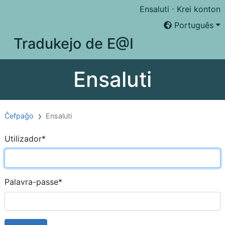
Ensaluti
⋅
Krei konton
Português
Tradukejo de E@I
Ensaluti
Ĉefpaĝo
Ensaluti
Utilizador
*
Palavra-passe
*