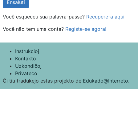
Você esqueceu sua palavra-passe?
Recupere-a aqui
Você não tem uma conta?
Registe-se agora!
Instrukcioj
Kontakto
Uzkondiĉoj
Privateco
Ĉi tiu tradukejo estas projekto de
Edukado@Interreto
.