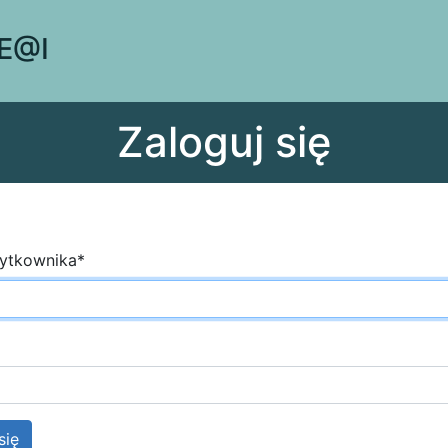
 E@I
Zaloguj się
ytkownika
*