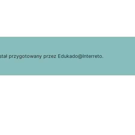
ostał przygotowany przez
Edukado@Interreto
.