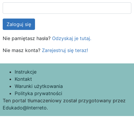
Nie pamiętasz hasła?
Odzyskaj je tutaj.
Nie masz konta?
Zarejestruj się teraz!
Instrukcje
Kontakt
Warunki użytkowania
Polityka prywatności
Ten portal tłumaczeniowy został przygotowany przez
Edukado@Interreto
.