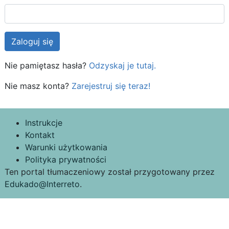
Nie pamiętasz hasła?
Odzyskaj je tutaj.
Nie masz konta?
Zarejestruj się teraz!
Instrukcje
Kontakt
Warunki użytkowania
Polityka prywatności
Ten portal tłumaczeniowy został przygotowany przez
Edukado@Interreto
.