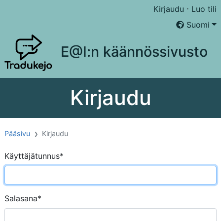
Kirjaudu
⋅
Luo tili
Suomi
E@I:n käännössivusto
Kirjaudu
Pääsivu
Kirjaudu
Käyttäjätunnus
*
Salasana
*