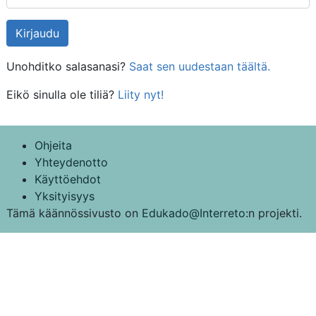
Unohditko salasanasi?
Saat sen uudestaan täältä.
Eikö sinulla ole tiliä?
Liity nyt!
Ohjeita
Yhteydenotto
Käyttöehdot
Yksityisyys
Tämä käännössivusto on
Edukado@Interreto
:n projekti.