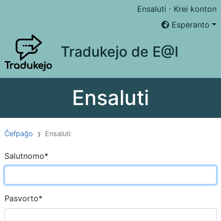
Ensaluti
⋅
Krei konton
Esperanto
Tradukejo de E@I
Ensaluti
Ĉefpaĝo
Ensaluti
Salutnomo
*
Pasvorto
*