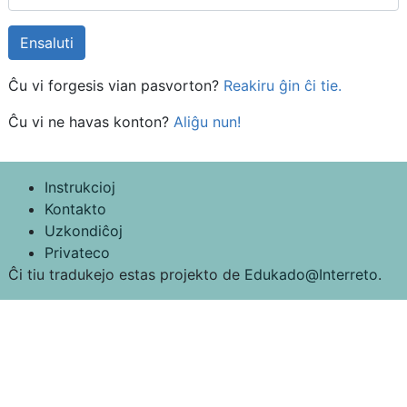
Ĉu vi forgesis vian pasvorton?
Reakiru ĝin ĉi tie.
Ĉu vi ne havas konton?
Aliĝu nun!
Instrukcioj
Kontakto
Uzkondiĉoj
Privateco
Ĉi tiu tradukejo estas projekto de
Edukado@Interreto
.