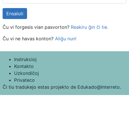
Ĉu vi forgesis vian pasvorton?
Reakiru ĝin ĉi tie.
Ĉu vi ne havas konton?
Aliĝu nun!
Instrukcioj
Kontakto
Uzkondiĉoj
Privateco
Ĉi tiu tradukejo estas projekto de
Edukado@Interreto
.