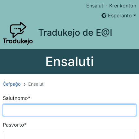
Ensaluti
⋅
Krei konton
Esperanto
Tradukejo de E@I
Ensaluti
Ĉefpaĝo
Ensaluti
Salutnomo
*
Pasvorto
*